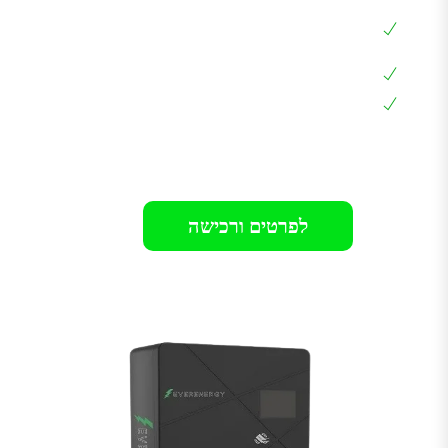
שליטה בזרם הטעינה 6A – 32A באמצאות
האפליקציה
כבל מובנה באורך 7 מטר
אחריות 24-36 חודשים בבית הלקוח
רק 1399₪
לפרטים ורכישה