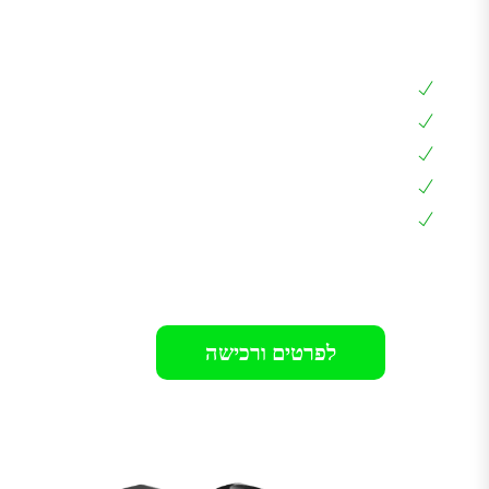
ארון לעמדת טעינה 25*50*70
ארון אוניברסלי
עם מנעול וקודן לנעילה
דופן כפולה לחיבור עמדה
דלת זכוכית מושחרת
אחריות 12 חודשים בבית הלקוח
רק 690₪
לפרטים ורכישה