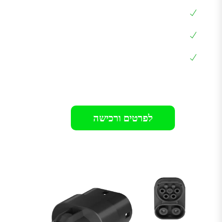
הספק מקסימלי עד 250KW
לרכבים כמו: סילברדו, GMC, קאדילק, ההמר,
EQC,EQB ועוד
אחריות 12 חודשים בבית הלקוח
רק 849₪
לפרטים ורכישה