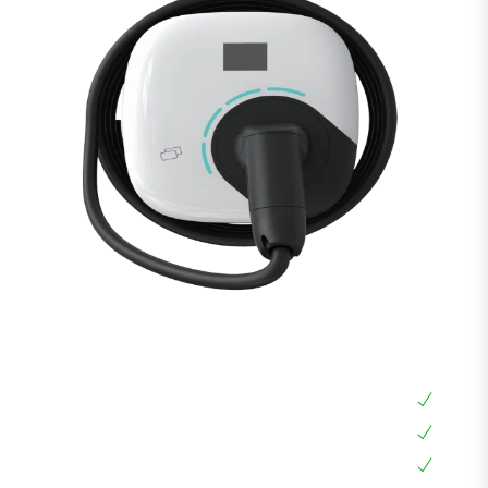
עמדת טעינה לרכב חשמלי Fullwatt 22KW
עמדת טעינה ביתית 22KW
עמדת טעינה אוניברסלית תלת פאזית
אפליקציה בעברית, צג דיגיטלי, RFID