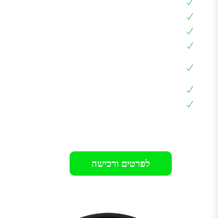
אפליקציה בעברית, צג דיגיטלי, RFID
שליטה מלאה מרחוק
עמידה למים ואבק IP65
בעלת חיבור Type 2 שמתאים לכל הרכבים
שליטה בזרם הטעינה 6A – 32A באמצאות
האפליקציה
כבל מובנה באורך 5 מטר
אחריות 24 חודשים בבית הלקוח
רק 899₪
לפרטים ורכישה