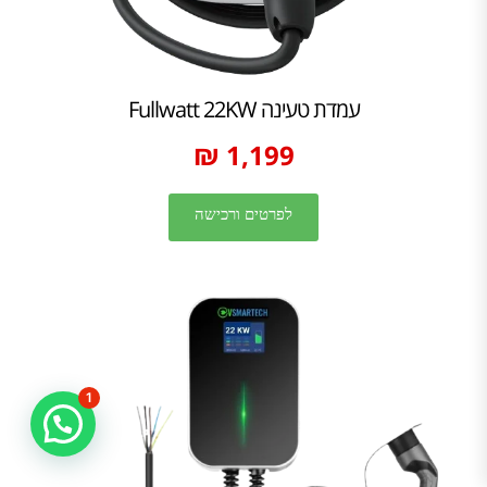
עמדת טעינה Fullwatt 22KW
1,199 ₪
לפרטים ורכישה
1