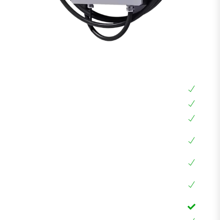
עמדת טעינה מהירה DC 30KW
עמדת טעינה מהירה DC 30KW
כבל מובנה 8 מטר !!!
חובה לכל רכב אמריקאי כדי להטעין עד 4-7 שעות
עמדת טעינה חכמה עם מסך מגע ואפליקציה,
RFID, WIFI
הספק מקסימלי עד 30KW עם אפשרות הגבלת זרם
לרכבים כמו: סילברדו, GMC, קאדילק, ההמר,
EQC,EQB ועוד
כבל 5 מטר, חיבור אמריקאי CCS1 לא צריך מתאם