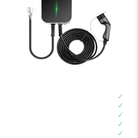
עמדת טעינה BESEN 22KW כבל 7 מטר
עמדת טעינה ביתית 22KW
עמדת טעינה אוניברסלית תלת פאזית
אפליקציה בעברית, צג דיגיטלי
עמידה למים ואבק IP66
בעלת חיבור Type 2 שמתאים לכל הרכבים