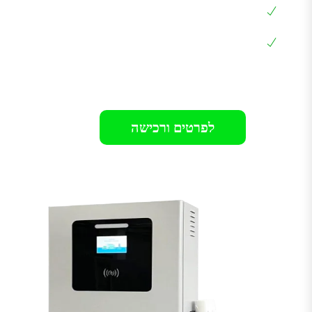
לרכבים כמו: טסלה, BYD וכל הרכבים עם חיבור
CCS2
אחריות 12 חודשים בבית הלקוח
רק 899₪
לפרטים ורכישה