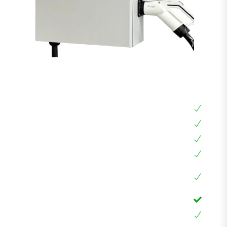
עמדת טעינה מהירה DC 20KW
עמדת טעינה מהירה DC 20KW
חובה לכל רכב אמריקאי כדי להטעין עד 10 שעות
עמדת טעינה חכמה עם מסך מגע ואפליקציה, RFID
הספק מקסימלי עד 20KW עם אפשרות הגבלת זרם
לרכבים כמו: סילברדו, GMC, קאדילק, ההמר,
EQC,EQB ועוד
חיבור אמריקאי CCS1 לא צריך מתאם
אחריות 24 חודשים בבית הלקוח