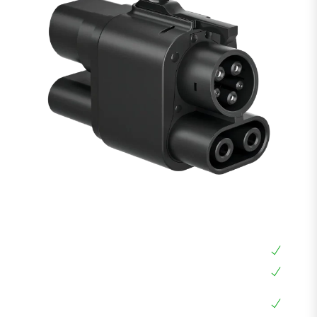
מתאם CCS2 ל CCS1 לרכב חשמלי
מתאם CCS2 ל CCS1
חובה לכל רכב אמריקאי עם חיבור CCS1
מתאם גם לעמדות ביתיות AC וגם לעמדות מהירות
DC