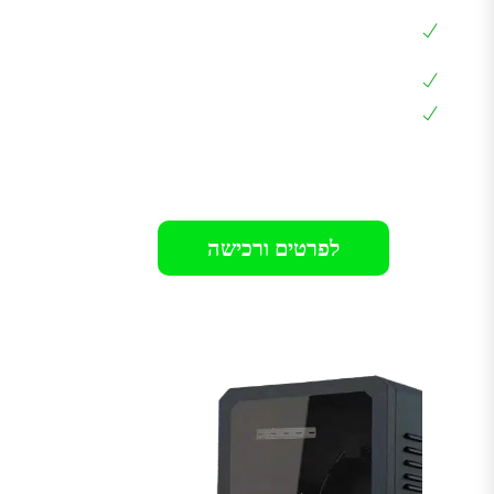
שליטה בזרם הטעינה 6A – 32A באמצאות
האפליקציה
כבל מובנה באורך 6 מטר
אחריות 36 חודשים בבית הלקוח
רק 1699₪
לפרטים ורכישה