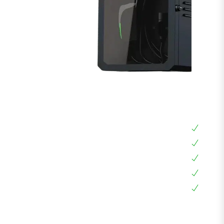
ארון לעמדת טעינה 25*50*70
ארון אוניברסלי
עם מנעול וקודן לנעילה
דופן כפולה לחיבור עמדה
דלת זכוכית מושחרת
אחריות 12 חודשים בבית הלקוח
רק 690₪