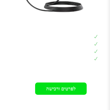
כבל טעינה נייד כבל סבתא 16 אמפר כבל 5 מטר
כבל טעינה נייד, כבל סבתא, שקע ביתי
הספק טעינה עד 16 אמפר או 3.5KW
מתאים לכל סוגי הרכבים בארץ
עמידה למים ואבק IP67
רק 599₪
לפרטים ורכישה