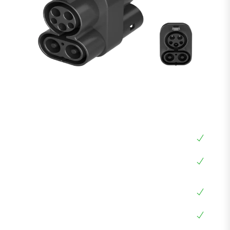
מתאם CCS2 ל CCS1 לרכב חשמלי
מתאם CCS1 ל CCS2
מתאם מעמדה עם ראש אמריקאי לרכב ארופאי
CCS2
מתאם גם לעמדות ביתיות AC וגם לעמדות מהירות
DC
הספק מקסימלי עד 250KW