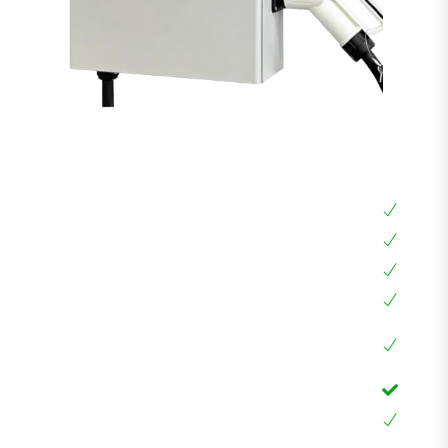
עמדת טעינה מהירה DC 30KW
עמדת טעינה מהירה DC 30KW
חובה לכל רכב אמריקאי כדי להטעין עד 6-7 שעות
עמדת טעינה חכמה עם מסך מגע ואפליקציה, RFID
הספק מקסימלי עד 30KW עם אפשרות הגבלת זרם
לרכבים כמו: סילברדו, GMC, קאדילק, ההמר,
EQC,EQB ועוד
כבל 5 מטר, חיבור אמריקאי CCS1 לא צריך מתאם
אחריות 24 חודשים בבית הלקוח