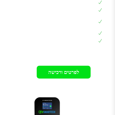
עמידה למים ואבק IP65
בעלת חיבור Type 2 שמתאים לכל הרכבים
שליטה בזרם הטעינה 6A – 32A באמצאות
האפליקציה
כבל מובנה באורך 5 מטר
אחריות 24 חודשים בבית הלקוח
רק 1199₪
לפרטים ורכישה