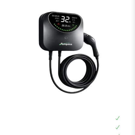
עמדת טעינה לרכב חשמלי Ampira 22KW
עמדת טעינה ביתית 22KW
עמדת טעינה אוניברסלית תלת פאזית