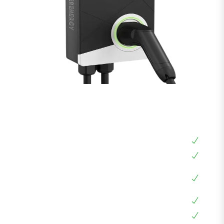
עמדת טעינה EVERENERGY 22KW עם OCPP
ניהול מרחוק
עמדת טעינה ביתית 22KW
עמדת טעינה מנוהלת תלת פאזי, עם שליטה מרחוק
אפליקציה בעברית, צג דיגיטלי, RFID, OCPP, LAN,
WIFI
עמידה למים IP54
בעלת חיבור Type 2 שמתאים לכל הרכבים