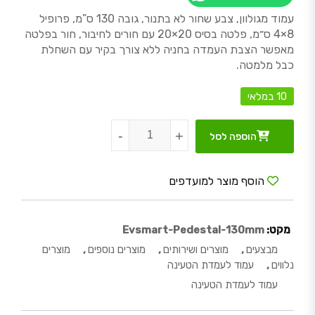
עמוד מגולוון, צבע שחור לא בתנור, גובה 130 ס”מ, פרופיל
8×4 ס״מ, פלטה בסיס 20×20 עם חורים לחיבור, חור בפלטה
מאפשר הצבת העמדה בחניה ללא צורך בקיר עם השחלת
כבל מלמטה.
10 במלאי
כמות של עמוד לעמדת הטעינה
-
+
הוספה לסל
הוסף מוצר למועדפים
מקט:
Evsmart-Pedestal-130mm
מבצעים
,
מוצרים ושירותים
,
מוצרים נוספים
,
מוצרים
נלווים
,
עמוד לעמדת הטעינה
עמוד לעמדת הטעינה