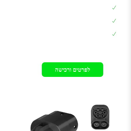
הספק מקסימלי עד 250KW
לרכבים כמו: סילברדו, GMC, קאדילק, ההמר,
EQC,EQB ועוד
אחריות 12 חודשים בבית הלקוח
רק 849₪
לפרטים ורכישה