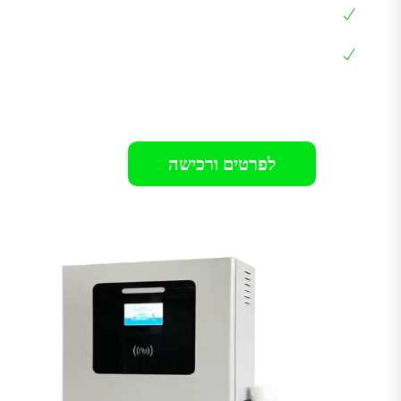
לרכבים כמו: טסלה, BYD וכל הרכבים עם חיבור
CCS2
אחריות 12 חודשים בבית הלקוח
רק 899₪
לפרטים ורכישה