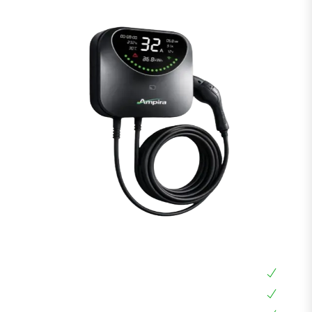
עמדת טעינה לרכב חשמלי Ampira 22KW
עמדת טעינה ביתית 22KW
עמדת טעינה אוניברסלית תלת פאזית