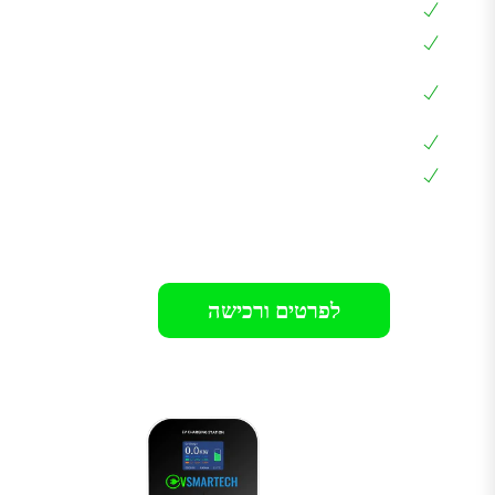
עמידה למים ואבק IP65
בעלת חיבור Type 2 שמתאים לכל הרכבים
שליטה בזרם הטעינה 6A – 32A באמצאות
האפליקציה
כבל מובנה באורך 5 מטר
אחריות 24 חודשים בבית הלקוח
רק 1199₪
לפרטים ורכישה