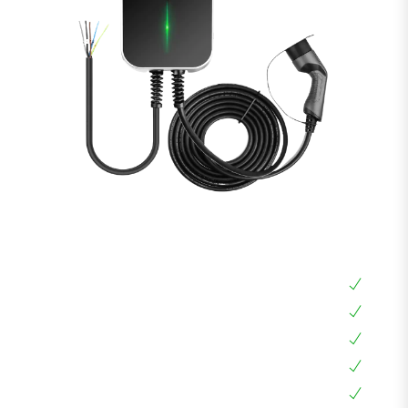
עמדת טעינה BESEN 22KW כבל 7 מטר
עמדת טעינה ביתית 22KW
עמדת טעינה אוניברסלית תלת פאזית
אפליקציה בעברית, צג דיגיטלי
עמידה למים ואבק IP66
בעלת חיבור Type 2 שמתאים לכל הרכבים