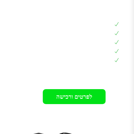
ארון לעמדת טעינה 25*50*70
ארון אוניברסלי
עם מנעול וקודן לנעילה
דופן כפולה לחיבור עמדה
דלת זכוכית מושחרת
אחריות 12 חודשים בבית הלקוח
רק 690₪
לפרטים ורכישה