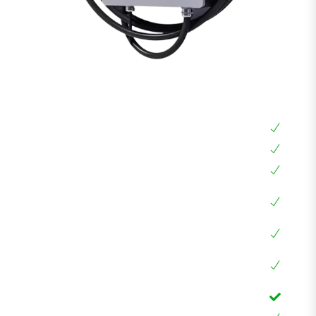
עמדת טעינה מהירה DC 30KW
עמדת טעינה מהירה DC 30KW
כבל מובנה 8 מטר !!!
חובה לכל רכב אמריקאי כדי להטעין עד 4-7 שעות
עמדת טעינה חכמה עם מסך מגע ואפליקציה,
RFID, WIFI
הספק מקסימלי עד 30KW עם אפשרות הגבלת זרם
לרכבים כמו: סילברדו, GMC, קאדילק, ההמר,
EQC,EQB ועוד
כבל 5 מטר, חיבור אמריקאי CCS1 לא צריך מתאם