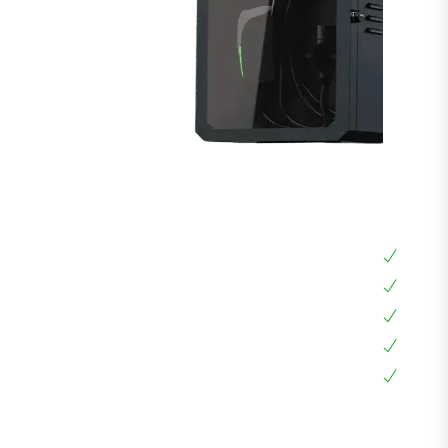
ארון לעמדת טעינה 25*50*70
ארון אוניברסלי
עם מנעול וקודן לנעילה
דופן כפולה לחיבור עמדה
דלת זכוכית מושחרת
אחריות 12 חודשים בבית הלקוח
רק 690₪