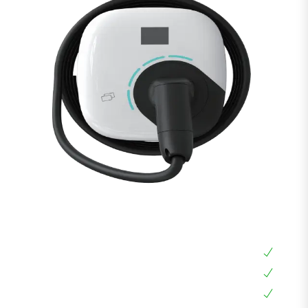
עמדת טעינה לרכב חשמלי Fullwatt 22KW
עמדת טעינה ביתית 22KW
עמדת טעינה אוניברסלית תלת פאזית
אפליקציה בעברית, צג דיגיטלי, RFID