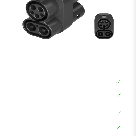
מתאם CCS2 ל CCS1 לרכב חשמלי
מתאם CCS1 ל CCS2
מתאם מעמדה עם ראש אמריקאי לרכב ארופאי
CCS2
מתאם גם לעמדות ביתיות AC וגם לעמדות מהירות
DC
הספק מקסימלי עד 250KW