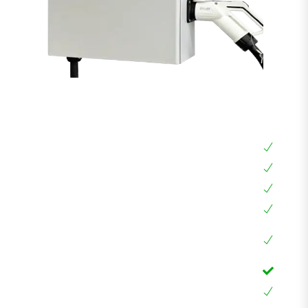
עמדת טעינה מהירה DC 20KW
עמדת טעינה מהירה DC 20KW
חובה לכל רכב אמריקאי כדי להטעין עד 10 שעות
עמדת טעינה חכמה עם מסך מגע ואפליקציה, RFID
הספק מקסימלי עד 20KW עם אפשרות הגבלת זרם
לרכבים כמו: סילברדו, GMC, קאדילק, ההמר,
EQC,EQB ועוד
חיבור אמריקאי CCS1 לא צריך מתאם
אחריות 24 חודשים בבית הלקוח