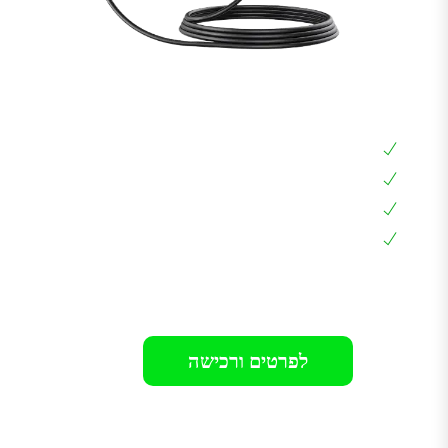
כבל טעינה נייד כבל סבתא 16 אמפר כבל 5 מטר
כבל טעינה נייד, כבל סבתא, שקע ביתי
הספק טעינה עד 16 אמפר או 3.5KW
מתאים לכל סוגי הרכבים בארץ
עמידה למים ואבק IP67
רק 599₪
לפרטים ורכישה