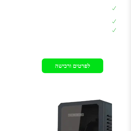
שליטה בזרם הטעינה 6A – 32A באמצאות
האפליקציה
כבל מובנה באורך 6 מטר
אחריות 36 חודשים בבית הלקוח
רק 1699₪
לפרטים ורכישה