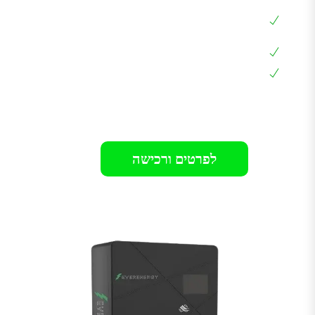
שליטה בזרם הטעינה 6A – 32A באמצאות
האפליקציה
כבל מובנה באורך 7 מטר
אחריות 24-36 חודשים בבית הלקוח
רק 1399₪
לפרטים ורכישה