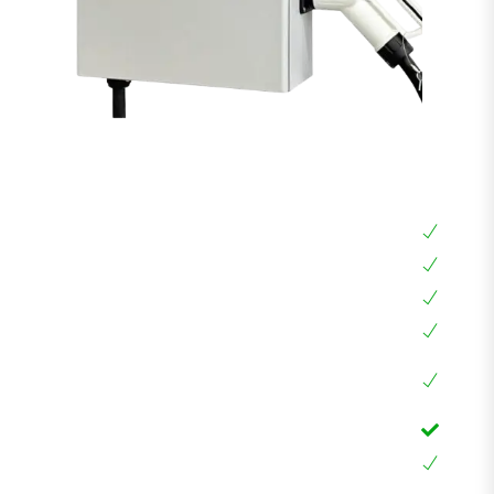
עמדת טעינה מהירה DC 30KW
עמדת טעינה מהירה DC 30KW
חובה לכל רכב אמריקאי כדי להטעין עד 6-7 שעות
עמדת טעינה חכמה עם מסך מגע ואפליקציה, RFID
הספק מקסימלי עד 30KW עם אפשרות הגבלת זרם
לרכבים כמו: סילברדו, GMC, קאדילק, ההמר,
EQC,EQB ועוד
כבל 5 מטר, חיבור אמריקאי CCS1 לא צריך מתאם
אחריות 24 חודשים בבית הלקוח