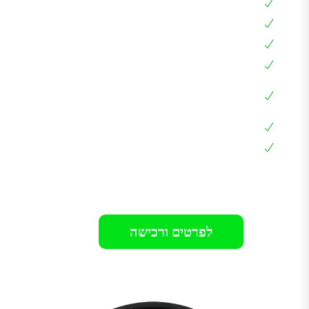
אפליקציה בעברית, צג דיגיטלי, RFID
שליטה מלאה מרחוק
עמידה למים ואבק IP65
בעלת חיבור Type 2 שמתאים לכל הרכבים
שליטה בזרם הטעינה 6A – 32A באמצאות
האפליקציה
כבל מובנה באורך 5 מטר
אחריות 24 חודשים בבית הלקוח
רק 899₪
לפרטים ורכישה