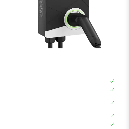
עמדת טעינה EVERENERGY 22KW עם OCPP
ניהול מרחוק
עמדת טעינה ביתית 22KW
עמדת טעינה מנוהלת תלת פאזי, עם שליטה מרחוק
אפליקציה בעברית, צג דיגיטלי, RFID, OCPP, LAN,
WIFI
עמידה למים IP54
בעלת חיבור Type 2 שמתאים לכל הרכבים