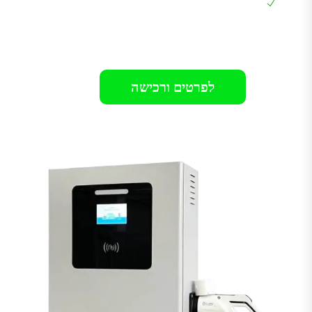
אחריות 24 חודשים בבית הלקוח
רק 13499₪
לפרטים ורכישה