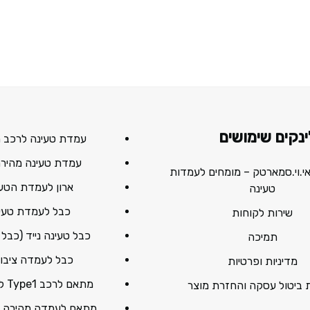
ינקים שימושים
עמדת טעינה לרכב 
עמדת טעינה מהירה C
 אי.וי.סמארטק – מומחים לעמדות
ארון לעמדת הטע
טעינה
כבל לעמדת טעי
שירות לקוחות
כבל טעינה נייד (כבל
תמיכה
כבל לעמדה ציבור
מדיניות ופרטיות
מתאם לרכב Type1 ל Type2
ת ביטול עסקה והחזרת מוצר
מתאם לעמדה מהירה CCS1/2