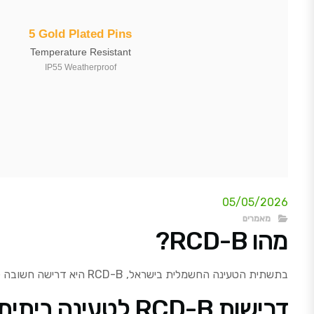
05/05/2026
מאמרים
מהו RCD-B?
בתשתית הטעינה החשמלית בישראל, RCD-B היא דרישה חשובה לבטיחות. RCD-B ראשי תיבות של Residual Current Device type B, הוא התקן בטיחותי המיועד למנוע זרמים חשמליים מסוכנים.
דרישות RCD-B לטעינה ביתית