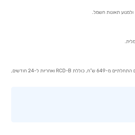
התקן RCD-B משתלב עם טכנולוגיות טעינה חכמה, המאפשרות ניהול אנרגיה יעיל ובטיחות מרבית. EV Smartech Israel, המציעה מחירים התחלתיים מ-649 ש”ח, כוללת RCD-B ואחריות ל-24 חודשים,