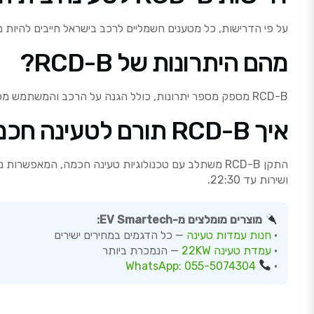
על פי הדרישות, כל מטענים חשמליים לרכב בישראל חייבים להיות מחוברים דרך מתקן RCD-B. זאת, כדי להבטיח את בטיח
מהם היתרונות של RCD-B?
RCD-B מספק מספר יתרונות, כולל הגנה על הרכב והמשתמש מפני זרמים חשמליים מסוכנים, וכן הבטיחות המשופרת של התשתית החשמלית.
איך RCD-B תורם לטעינה חכמה?
ושירות עד 22:30.
מוצרים מומלצים מ-EV Smartech:
•
חנות עמדות טעינה
— כל הדגמים במחירים ישירים
•
עמדת טעינה 22KW
— הנמכרת ביותר
WhatsApp: 055-5074304
•