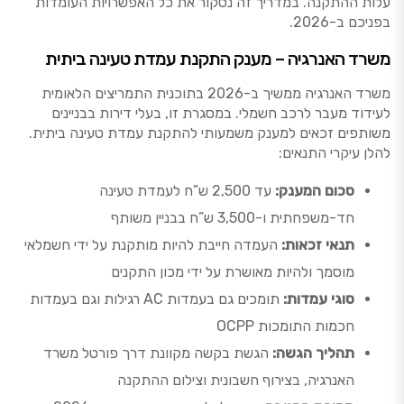
עלות ההתקנה. במדריך זה נסקור את כל האפשרויות העומדות
בפניכם ב-2026.
משרד האנרגיה – מענק התקנת עמדת טעינה ביתית
משרד האנרגיה ממשיך ב-2026 בתוכנית התמריצים הלאומית
לעידוד מעבר לרכב חשמלי. במסגרת זו, בעלי דירות בבניינים
משותפים זכאים למענק משמעותי להתקנת עמדת טעינה ביתית.
להלן עיקרי התנאים:
סכום המענק:
עד 2,500 ש”ח לעמדת טעינה
חד-משפחתית ו-3,500 ש”ח בבניין משותף
תנאי זכאות:
העמדה חייבת להיות מותקנת על ידי חשמלאי
מוסמך ולהיות מאושרת על ידי מכון התקנים
סוגי עמדות:
תומכים גם בעמדות AC רגילות וגם בעמדות
חכמות התומכות OCPP
תהליך הגשה:
הגשת בקשה מקוונת דרך פורטל משרד
האנרגיה, בצירוף חשבונית וצילום ההתקנה