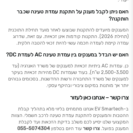
האם ניתן לקבל מענק על התקנת עמדת טעינה שכבר
הותקנה?
המענקים מיועדים להתקנות שבוצעו לאחר מועד תחילת התוכנית
(תחילת 2026). התקנות קודמות אינן זכאיות. עם זאת, שדרוג
עמדה קיימת לעמדה חכמה עשוי להיות זכאי להטבה חלקית.
האם יש הבדל במענקים בין עמדת טעינה AC לעמדת DC?
כן. עמדות AC ביתיות זכאיות למענקים של משרד האנרגיה (עד
2,500-3,500 ש”ח), בעוד שעמדות DC מהירות זכאיות בעיקר
למענקים של משרד התחבורה ורשות החדשנות, בסכומים גבוהים
יותר אך מותנות במיקום ציבורי ובהיקף עסקי.
צרו קשר – אנחנו כאן לעזור
ב-EV Smartech אנחנו מתמחים בליווי מלא בתהליך קבלת
ההטבות והמענקים להתקנת עמדת טעינה לרכב חשמלי. הצוות
המקצועי שלנו יסייע לכם משלב בדיקת הזכאות ועד לקבלת
המענק בפועל.
צרו קשר
עוד היום בטלפון
055-5074304