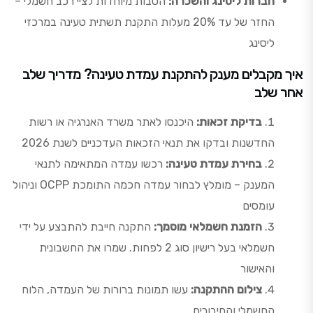
חברות ליסינג והשכרה:
הטבות מיוחדות לציי רכב חשמלי –
החזר של עד 20% מעלות התקנת תשתית טעינה במרכזי
ליסינג
איך מקבלים מענק להתקנת עמדת טעינה? מדריך שלב
אחר שלב
בדיקת זכאות:
היכנסו לאתר משרד האנרגיה או רשות
החדשנות ובדקו את תנאי הזכאות העדכניים לשנת 2026
בחירת עמדת טעינה:
רכשו עמדה המתאימה לתנאי
המענק – מומלץ לבחור עמדה חכמה התומכת OCPP וניהול
עומסים
הזמנת חשמלאי מוסמך:
התקנה חייבת להתבצע על ידי
חשמלאי בעל רישיון סוג 2 לפחות. שמרו את החשבונית
והאישור
צילום ההתקנה:
עשו תמונות ברורות של העמדה, הלוח
החשמלי והחיבורים