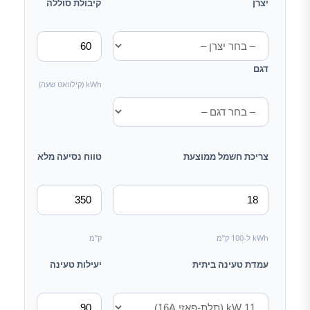
יצרן
קיבולת סוללה
דגם
kWh (קילוואט שעה)
צריכת חשמל ממוצעת
טווח נסיעה מלא
kWh ל-100 ק”מ
ק”מ
עמדת טעינה ביתית
יעילות טעינה