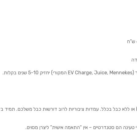
דה
לות.