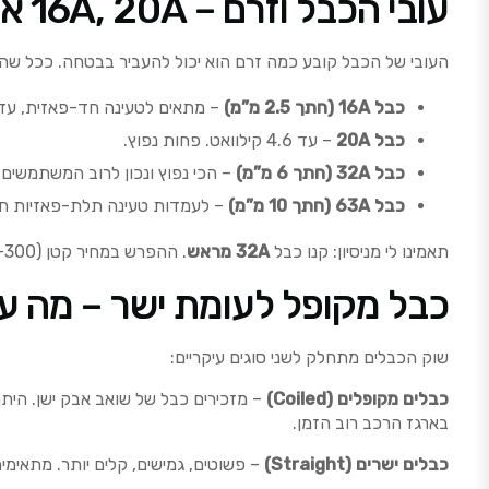
עובי הכבל וזרם – 16A, 20A או 32A?
העובי של הכבל קובע כמה זרם הוא יכול להעביר בבטחה. ככל שהכב
כבל 16A (חתך 2.5 מ”מ)
– מתאים לטעינה חד-פאזית, עד 3.7 קילוואט. איטי אבל זו
כבל 20A
– עד 4.6 קילוואט. פחות נפוץ.
כבל 32A (חתך 6 מ”מ)
– הכי נפוץ ונכון לרוב המשתמשים. תומך בטעינה חד-פאז
כבל 63A (חתך 10 מ”מ)
– לעמדות טעינה תלת-פאזיות חזק
תאמינו לי מניסיון: קנו כבל
32A מראש
. ההפרש במחיר קטן (200-300 ש”ח), ואתם לא תרצו להחליף כבל כשתרכשו רכב חזק יותר בעתיד.
כבל מקופל לעומת ישר – מה ע
שוק הכבלים מתחלק לשני סוגים עיקריים:
כבלים מקופלים (Coiled)
– מזכירים כבל של שואב אבק ישן. הית
בארגז הרכב רוב הזמן.
כבלים ישרים (Straight)
– פשוטים, גמישים, קלים יותר. מתאימים לשימוש יומיומי בטע