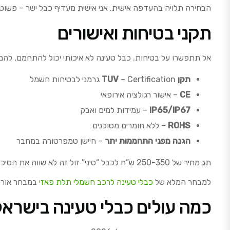
הבחירה תלויה בהעדפה אישית. אני אישית מעדיף כבל ישר – פשוט יו
תקני בטיחות ואישורים
אל תתפשרו על בטיחות. כבל טעינה לא איכותי יכול להתחמם, להמי
תקן TUV
– Certification גרמני לבטיחות חשמל
CE
– אישור רגולציה אירופאי
IP65/IP67
– עמידות למים ואבק
ROHS
– ללא חומרים מסוכנים
הגנה מפני התחממות יתר
– חיישן טמפרטורה במחבר
תג מחיר של 250-350 ש”ח לכבל “סיני” זול זה לא שווה את הסיכון. כבל איכותי עולה 500-1000 ש”ח ומחזיק שנים.
למבחר המלא של
כבלי טעינה לרכב חשמלי תלת פאזי
במבחר אורכי
כמה עולים כבלי טעינה בישרא