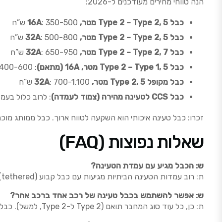
הנה טווחי מחירים מעודכנים ל-2026:
כבל Type 2 – Type 2, 5 מטר, 16A
: 350-500 ש”ח
כבל Type 2 – Type 2, 5 מטר, 32A
: 500-800 ש”ח
כבל Type 2 – Type 2, 7 מטר, 32A
: 650-950 ש”ח
כבל Type 2 – Type 1, 5 מטר, 16A (מתאם)
: 400-600 ש”ח
כבל מקופל Type 2, 5 מטר, 32A
: 700-1,100 ש”ח
כבל CCS לטעינה מהירה (צמוד לעמדה)
: לרוב כלול בעמ
זכרו: כבל טעינה איכותי הוא השקעה לטווח ארוך. כבל ממותג מוכר (EV Charge, Juice, Mennekes המקורי) יחזיק 5-10 שנים בק
שאלות נפוצות (FAQ)
ש: הכבל מגיע עם עמדת הטעינה?
ת: רוב עמדות הטעינה הביתיות מגיעות עם כבל קבוע (tethered) או ללא כבל בכלל. עמדות ציבוריות לרוב דורשות כבל משלכם. תמיד בדקו לפני הקנייה.
ש: אפשר להשתמש בכבל טעינה של רכב אחד ברכב אחר?
ת: כן, כל עוד סוג המחבר תואם (Type 2 ל-Type 2, למשל). כבלי טעינה הם סטנדרטיים – אין “התאמה אישית” ליצרן מסוים.