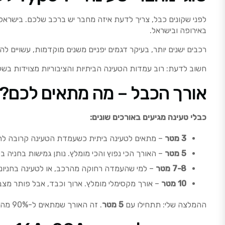
לפני שקונים כבל, צריך לדעת איזה מחבר יש ברכב שלכם. בישרא
באירופה ובישראל.
רכבים ישנים יותר, בעיקר דגמים יפניים משנים מוקדמות, עשויים לה
חשוב לדעת: רוב עמדות הטעינה הביתיות והציבוריות מצוידות בשקע Type 2, כך שגם אם יש לכם רכב עם Type 1, תוכלו להשתמש בכבל 
אורך הכבל – מה מתאים לכם?
כבלי טעינה מגיעים באורכים שונים:
3 מטר
– מתאים לטעינה ביתית כשעמדת הטעינה קרובה לרכ
5 מטר
– האורך הכי נפוץ והכי מומלץ. נותן גמישות בחניה בל
7-8 מטר
– למי שהעמדה רחוקה מהרכב, או לטעינה בחניונים
10 מטר
– אורך מקסימלי מומלץ. ארוך וכבד, אבל פותר מצב
ההמלצה שלי: תתחילו עם
5 מטר
. זה האורך שמתאים ל-90% מהמצבים. אם אתם גרים בבית פרטי והעמדה צמודה לחניה – 3 מטר יספיקו.