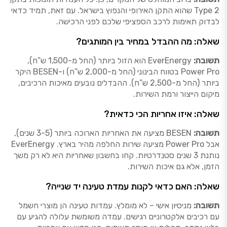
Type 2 שהוא התקן האירופי והנפוץ בישראל. עם זאת, תמיד כדאי
לבדוק תאימות לרכב הספציפי שלכם לפני הרכישה.
שאלה: מה ההבדל במחיר בין המותגים?
תשובה:
EverEnergy הוא הזול ביותר (החל מ-1,500 ש”ח),
Power Pro בטווח הבינוני (החל מ-2,000 ש”ח) ו-BESEN היקר
ביותר (החל מ-2,500 ש”ח). ההבדלים נובעים מאיכות הרכיבים,
מיקום הייצור ורמת השירות.
שאלה: איזו אחריות הכי כדאית?
תשובה:
BESEN מציעה את האחריות הארוכה ביותר (3-5 שנים),
אבל Power Pro מציעה שירות החלפה מהיר בארץ. EverEnergy
נותנת 3 שנים סטנדרטיות. קחו בחשבון שאחריות היא לא רק משך
הזמן, אלא גם איכות השירות.
שאלה: האם כדאי לקנות עמדת טעינה יד שנייה?
תשובה:
מניסיון אישי – לא מומלץ. עמדות טעינה הן מוצרי חשמל
עם רכיבים אלקטרוניים רגישים. עמדה משומשת עלולה להגיע עם