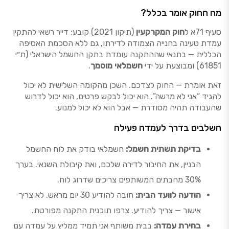
מה החוק אומר בכלל?
סעיף 71א ל
חוק המקרקעין
(תיקון 2021) קובע: דייר רשאי להתקין
עמדת טעינה בחנייה הצמודה לדירתו, גם ללא הסכמת האסיפה
הכללית — בתנאי שההתקנה עומדת בתקן החשמל הישראלי (ת״י
61851) ומבוצעת על ידי
חשמלאי מוסמך
.
זאת אומרת — החוק לצדכם. השכן מהקומה השלישית לא יכול
להגיד “אני לא מרשה”. הוא יכול לבקש פרטים, הוא יכול לדרוש
שהעבודה תהיה מסודרת — אבל הוא לא יכול למנוע.
השלבים בדרך לעמדה פעילה
בדיקת תשתית חשמל:
חשמלאי בודק את לוח החשמל
הבניין, את החיבור לדירה שלכם, ואת קיבולת השנאי. בערך
30% מהבתים המשותפים צריכים שדרוג לוח.
הודעה לוועד הבית:
חובה להודיע 30 יום מראש. לא צריך
אישור — צריך להודיע. צרפו תוכנית התקנה מפורטת.
בחירת עמדה:
בבית משותף אני תמיד ממליץ על עמדה עם