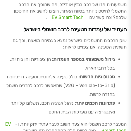
משמעותית מזו של רכב בנזין או דיזל, מה שהופך את הרכב
החשמלי לחיסכוני יותר בטווח הארוך. רוצים לחשב את החיסכון
שלכם? צרו קשר עם
EV Smart Tech
.
העתיד של עמדות הטעינה לרכב חשמלי בישראל
שוק הרכבים החשמליים בישראל נמצא בצמיחה מואצת, וכך גם
תשתית הטעינה. אנו צפויים לראות:
גידול משמעותי במספר העמדות:
הן ציבוריות והן ביתיות,
בכל רחבי הארץ.
טכנולוגיות חדשות:
כולל טעינה אלחוטית וטעינה דו-כיוונית
(V2G – Vehicle-to-Grid) שתאפשר לרכב להזרים חשמל
בחזרה לרשת.
פתרונות חכמים יותר:
ניהול אנרגיה חכם, תשלום קל יותר
ואינטגרציה עם מערכות הבית החכם.
המעבר לרכב חשמלי הוא צעד חשוב לעבר עתיד ירוק יותר, ו-
EV
Smart Tech
גאה להיות חלק מהמהפכה הזו בישראל.