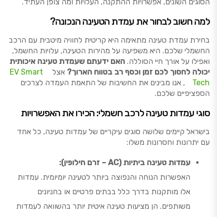
הסוגים השונים, אפשרויות ההתקנה, העלויות ומה צופן העתיד.
למה חשוב לבחור את עמדת הטעינה הנכונה?
בחירת עמדת טעינה מתאימה היא קריטית לחוויה מיטבית עם הרכב
החשמלי שלכם. היא משפיעה על מהירות הטעינה, עלויות החשמל,
ואפילו על אורך חיי הסוללה.
האם ידעתם שעמדת טעינה איכותית
יכולה לחסוך לכם זמן וכסף רב בטווח הארוך?
אצל
EV Smart
Tech
, אנו מבינים את החשיבות של התאמת העמדה לצרכים
הספציפיים שלכם.
סוגי עמדות טעינה לרכב חשמלי: הכירו את האפשרויות
בישראל קיימים שלושה סוגים עיקריים של עמדות טעינה, כל אחד
עם יתרונות וחסרונות משלו:
עמדות טעינה ביתיות (AC – זרם חילופין):
האפשרות הנוחה והנפוצה ביותר לטעינה יומיומית. עמדות
אלו מותקנות בדרך כלל בבתים פרטיים או בחניונים
משותפים. הן מציעות טעינה איטית יותר בהשוואה לעמדות