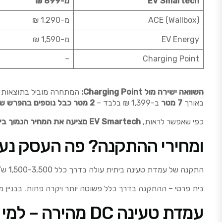
EV Smartech
מ-899 ₪
ACE (Wallbox)
מ-1,290 ₪
EV Energy
מ-1,590 ₪
–
Charging Point
השוואה ישירה מול Charging Point:
המתחרה מוביל בתוצאות החיפוש עם עמ
באורך
7 מטר
ב-1,399 ₪ בלבד –
2 מטר כבל נוספים בהפרש של 9 ₪
כפי שאפשר לראות,
EV Smartech מציעה את המחיר הנמוך ביותר בשוק
ומחירי ההתקנה? פה העסק נע
התקנה של עמדת טעינה ביתית עולה בדרך כלל 1,500-3,500 ש”ח. אבל זה מאוד תלוי במרחק מלוח החשמל, סוג הבית (בית פרטי או בניין משותף) והאם צריך חשמלאי מוסמך עם פחת B.
בית פרטי – ההתקנה בדרך כלל פשוטה יותר ויקרה פחות. בבניין מ
עמדת טעינה DC מהירה – למי זה מתאים?