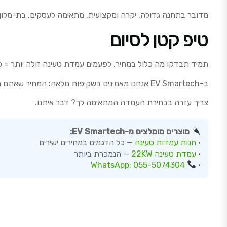
מדובר בתחנה גדולה, יקרה ומקצועית. מתאימה לעסקים, בתי מלון, ציי רכב. המחירים נעים בין 20,000
טיפ קטן לסיום
תמיד תבדקו מה כלול במחיר. לפעמים עמדת טעינה זולה יותר = פחו
ב-EV Smartech אנחנו מאמינים בשקיפות מלאה: המחיר שאתם רואים הוא המחיר שאתם משלמים. בלי הפתעות, בלי עלויות נסתרות.
צריך עזרה בבחירת העמדה המתאימה לך? דבר איתנו.
מוצרים מומלצים מ-EV Smartech:
•
חנות עמדות טעינה
— כל הדגמים במחירים ישירים
•
עמדת טעינה 22KW
— הנמכרת ביותר
WhatsApp: 055-5074304
•