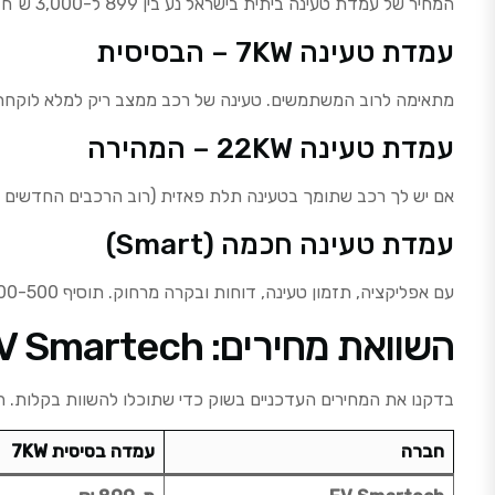
המחיר של עמדת טעינה ביתית בישראל נע בין 899 ל-3,000 ש”ח, תלוי בדגם, הספק ותכונות. לא חסר ספקים בשוק, אבל חשוב להבין מה ההבדלים לפני שקונים.
עמדת טעינה 7KW – הבסיסית
מתאימה לרוב המשתמשים. טעינה של רכב ממצב ריק למלא לוקחת בערך 8-10 שעות. לרוב האנשים זה מספיק והכי זול. מחיר ממוצע: 0
עמדת טעינה 22KW – המהירה
אם יש לך רכב שתומך בטעינה תלת פאזית (רוב הרכבים החדשים בארץ), שווה להשקיע. ט
עמדת טעינה חכמה (Smart)
עם אפליקציה, תזמון טעינה, דוחות ובקרה מרחוק. תוסיף 300-500 ש”ח לעומת העמדה הרגילה.
השוואת מחירים: EV Smartech מול המתחרים
בדקנו את המחירים העדכניים בשוק כדי שתוכלו להשוות בקלות. ה
חברה
עמדה בסיסית 7KW