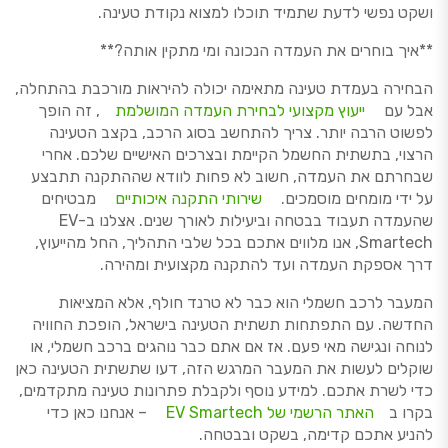
ושקט נפשי לדעת שתמיד תוכלו למצוא נקודת טעינה.
**איך בוחרים את העמדה הנכונה ומי מתקין אותה?**
הבחירה בעמדת טעינה מתאימה יכולה להיראות מורכבת בהתחלה,
אבל עם
ייעוץ מקצועי לבחירת העמדה המושלמת
, זה הופך
לפשוט הרבה יותר. צריך להתחשב בסוג הרכב, בקצב הטעינה
הרצוי, בתשתית החשמל הקיימת ובצרכים האישיים שלכם. אחרי
שבחרתם את העמדה, חשוב לא פחות לוודא שההתקנה תתבצע
על ידי מומחים מוסמכים.
שירותי התקנה איכותיים
מבטיחים
שהעמדה תעבוד בבטחה וביעילות לאורך שנים. אצלנו ב-EV
Smartech, אנו מלווים אתכם בכל שלבי התהליך, החל מהייעוץ,
דרך אספקת העמדה ועד להתקנה מקצועית ומהירה.
המעבר לרכב חשמלי הוא כבר לא טרנד חולף, אלא המציאות
החדשה. עם התפתחות תשתית הטעינה בישראל, הופכת החוויה
לנוחה ונגישה מאי פעם. אז אם אתם כבר נוהגים ברכב חשמלי, או
שוקלים לעשות את המעבר המרגש הזה, דעו שתשתית הטעינה כאן
כדי לשרת אתכם. למידע נוסף ולקבלת פתרונות טעינה מתקדמים,
בקרו ב
האתר הרשמי של EV Smartech
– אנחנו כאן כדי
להניע אתכם קדימה, בשקט ובבטחה.