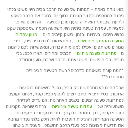
בואו נודה באמת – הנוחות של טעינת הרכב בבית היא פשוט בלתי
ניתנת להחלפה. לחזור הביתה בסוף יום, לחבר את הרכב לשקע
ולדעת שבבוקר הוא יהיה טעון ומוכן לנסיעה – זה חלום שהפך
למציאות. עמדת טעינה ביתית היא השקעה חכמה שמספקת שקט
נפשי, חיסכון בעלויות ובזמן. בשוק קיימים היום
מגוון עמדות
הטעינה המתקדמות שלנו
, המתאימות לבתים פרטיים, בנייני
מגורים משותפים ואפילו למקומות עבודה, ומאפשרות לכם ליהנות
מ
פתרונות טעינה ביתיים
חכמים ומהירים. תארו לכם: בלי
תורים, בלי חיפושים, פשוט אתם והרכב שלכם, טעון ומסודר.
**ומה קורה כשאנחנו בדרכים? רשת הטעינה הציבורית
מתרחבת!**
אבל החיים לא מתרחשים רק בבית, נכון? כשאנחנו בנסיעות
ארוכות, בסידורים או סתם רוצים לקפוץ לבית קפה, אנחנו זקוקים
לפתרונות טעינה זמינים. בשנים האחרונות, אנו עדים לפריחה
משמעותית של
עמדות טעינה ציבוריות
ברחבי ישראל. מקניונים
ומרכזי קניות, דרך תחנות דלק ועד חניונים עירוניים – עמדות
הטעינה המהירות והרגילות הופכות להיות חלק בלתי נפרד מהנוף.
אלו חדשות מצוינות לכל בעלי הרכב החשמלי, ומעניקות ביטחון